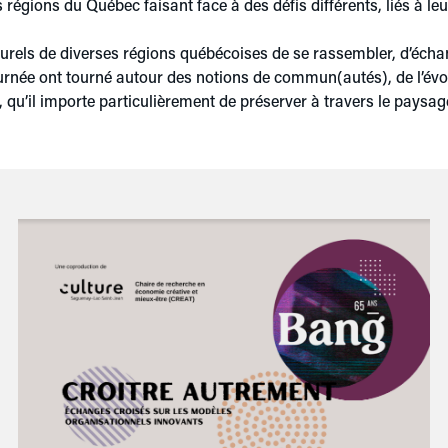
s régions du Québec faisant face à des défis différents, liés à l
urels de diverses régions québécoises de se rassembler, d’échan
 journée ont tourné autour des notions de commun(autés), de l’évol
ue, qu’il importe particulièrement de préserver à travers le paysa